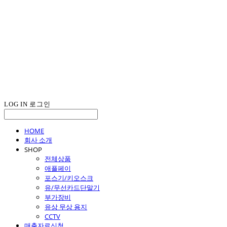
LOG IN
로그인
HOME
회사 소개
SHOP
전체상품
애플페이
포스기/키오스크
유/무선카드단말기
부가장비
유상 무상 용지
CCTV
매출자료신청