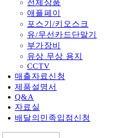
전체상품
애플페이
포스기/키오스크
유/무선카드단말기
부가장비
유상 무상 용지
CCTV
매출자료신청
제품설명서
Q&A
자료실
배달의민족입점신청