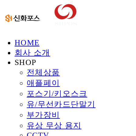
HOME
회사 소개
SHOP
전체상품
애플페이
포스기/키오스크
유/무선카드단말기
부가장비
유상 무상 용지
CCTV