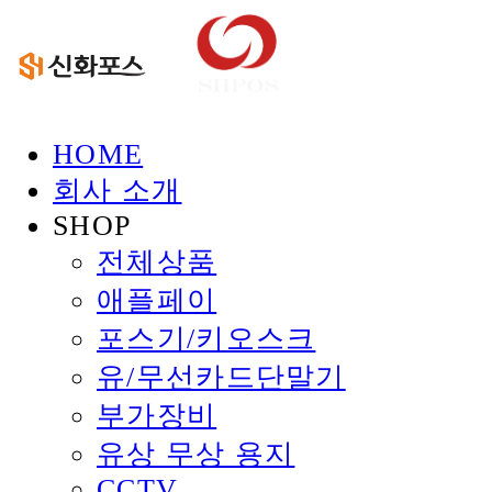
HOME
회사 소개
SHOP
전체상품
애플페이
포스기/키오스크
유/무선카드단말기
부가장비
유상 무상 용지
CCTV