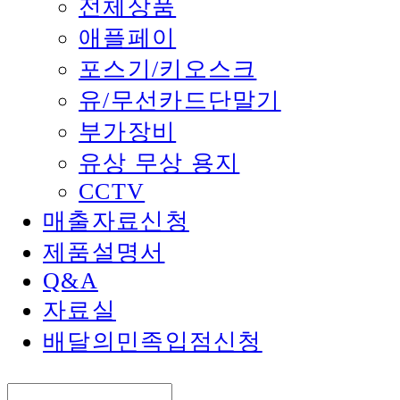
전체상품
애플페이
포스기/키오스크
유/무선카드단말기
부가장비
유상 무상 용지
CCTV
매출자료신청
제품설명서
Q&A
자료실
배달의민족입점신청