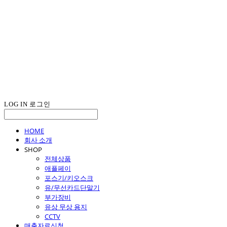
LOG IN
로그인
HOME
회사 소개
SHOP
전체상품
애플페이
포스기/키오스크
유/무선카드단말기
부가장비
유상 무상 용지
CCTV
매출자료신청